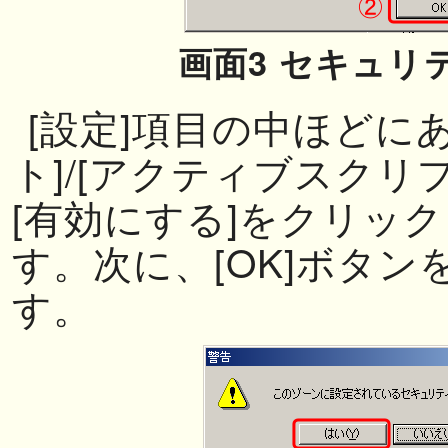
画面3 セキュリ
[設定]項目の中ほどに
ト]/[アクティブスクリ
[有効にする]をクリッ
す。次に、[OK]ボタ
す。